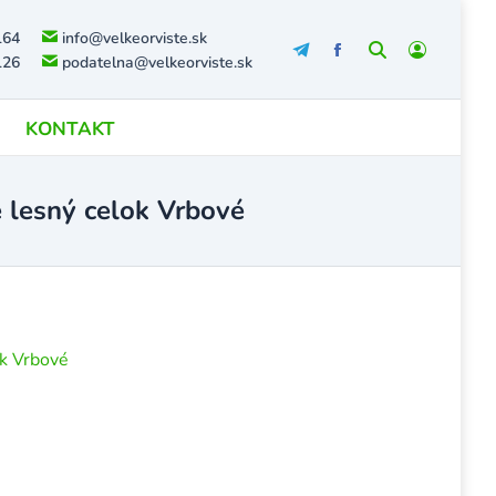
164
info@velkeorviste.sk
Search:
126
podatelna@velkeorviste.sk
KONTAKT
e lesný celok Vrbové
ok Vrbové