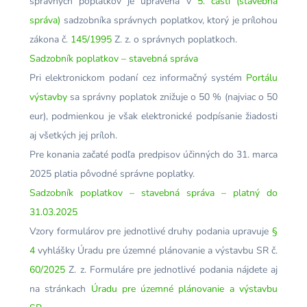
správnych poplatkov je upravená v
5. časti (stavebná
správa)
sadzobníka správnych poplatkov, ktorý je prílohou
zákona č.
145/1995
Z. z. o správnych poplatkoch.
Sadzobník poplatkov – stavebná správa
Pri elektronickom podaní cez informačný systém
Portálu
výstavby
sa správny poplatok znižuje o 50 % (najviac o 50
eur), podmienkou je však elektronické podpísanie žiadosti
aj všetkých jej príloh.
Pre konania začaté podľa predpisov účinných do 31. marca
2025 platia pôvodné správne poplatky.
Sadzobník poplatkov – stavebná správa – platný do
31.03.2025
Vzory formulárov pre jednotlivé druhy podania upravuje
§
4
vyhlášky Úradu pre územné plánovanie a výstavbu SR č.
60/2025
Z. z. Formuláre pre jednotlivé podania nájdete aj
na stránkach
Úradu pre územné plánovanie a výstavbu