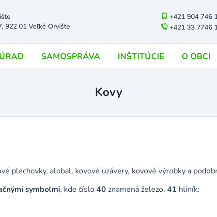
ište
+421 904 746 
7, 922 01 Veľké Orvište
+421 33 7746 
ÚRAD
SAMOSPRÁVA
INŠTITÚCIE
O OBCI
Kovy
ové plechovky, alobal, kovové uzávery, kovové výrobky a podob
lačnými symbolmi
, kde číslo
40
znamená železo,
41
hliník: