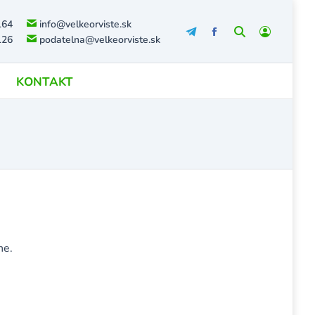
164
info@velkeorviste.sk
Search:
126
podatelna@velkeorviste.sk
KONTAKT
ne.