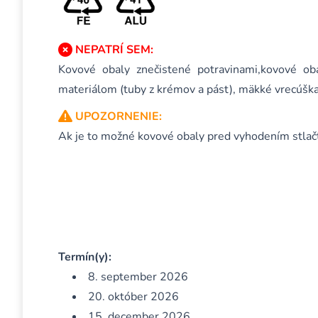
NEPATRÍ SEM:
Kovové obaly znečistené potravinami,kovové oba
materiálom (tuby z krémov a pást), mäkké vrecúška
UPOZORNENIE:
Ak je to možné kovové obaly pred vyhodením stlačte
Termín(y):
8. september 2026
20. október 2026
15. december 2026