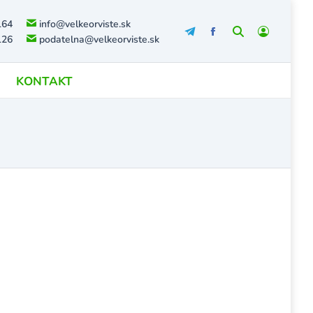
164
info@velkeorviste.sk
Search:
126
podatelna@velkeorviste.sk
KONTAKT