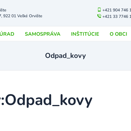
ište
+421 904 746 
7, 922 01 Veľké Orvište
+421 33 7746 
ÚRAD
SAMOSPRÁVA
INŠTITÚCIE
O OBCI
Odpad_kovy
:
Odpad_kovy