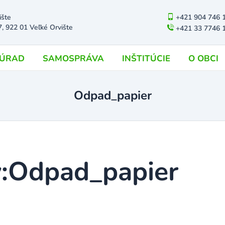
ište
+421 904 746 
7, 922 01 Veľké Orvište
+421 33 7746 
ÚRAD
SAMOSPRÁVA
INŠTITÚCIE
O OBCI
Odpad_papier
:
Odpad_papier