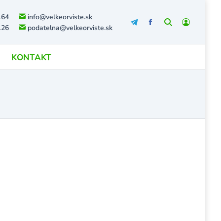
164
info@velkeorviste.sk
Search:
126
podatelna@velkeorviste.sk
KONTAKT