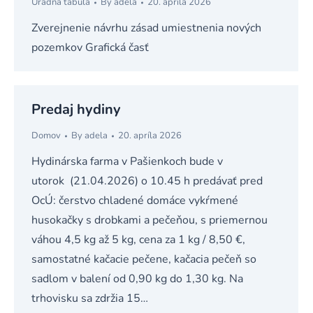
Úradná tabuľa
By
adela
20. apríla 2026
Zverejnenie návrhu zásad umiestnenia nových
pozemkov Grafická časť
Predaj hydiny
Domov
By
adela
20. apríla 2026
Hydinárska farma v Pašienkoch bude v
utorok (21.04.2026) o 10.45 h predávať pred
OcÚ: čerstvo chladené domáce vykŕmené
husokačky s drobkami a pečeňou, s priemernou
váhou 4,5 kg až 5 kg, cena za 1 kg / 8,50 €,
samostatné kačacie pečene, kačacia pečeň so
sadlom v balení od 0,90 kg do 1,30 kg. Na
trhovisku sa zdržia 15…