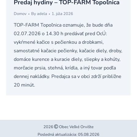
Predaj hydiny – TOP-FARM Topoľnica
Domov
By
adela
1. júla 2026
TOP-FARM Topoľnica oznamuje, že bude dňa
02.07.2026 o 14.30 h predávať pred OcÚ:
vykŕmené kačice s pečienkou a drobkami,
samostatné kačacie pečienky, kačacie diely, droby,
domáce kurence a kuracie diely, sliepky a kohúty,
morčacie prsia, stehná, krídla, a iný tovar podľa
dennej nakládky. Predajca sa v obci zdrží približne
20 minút.
2026
Obec Veľké Orvište
Posledná aktualizácia: 05.08.2026