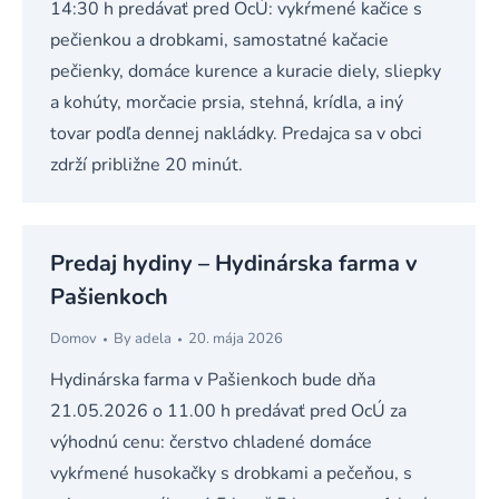
14:30 h predávať pred OcÚ: vykŕmené kačice s
pečienkou a drobkami, samostatné kačacie
pečienky, domáce kurence a kuracie diely, sliepky
a kohúty, morčacie prsia, stehná, krídla, a iný
tovar podľa dennej nakládky. Predajca sa v obci
zdrží približne 20 minút.
Predaj hydiny – Hydinárska farma v
Pašienkoch
Domov
By
adela
20. mája 2026
Hydinárska farma v Pašienkoch bude dňa
21.05.2026 o 11.00 h predávať pred OcÚ za
výhodnú cenu: čerstvo chladené domáce
vykŕmené husokačky s drobkami a pečeňou, s