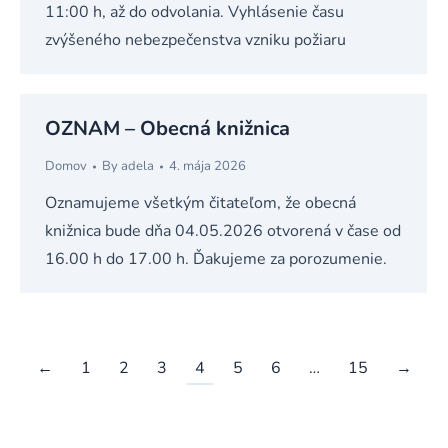
11:00 h, až do odvolania. Vyhlásenie času
zvýšeného nebezpečenstva vzniku požiaru
OZNAM – Obecná knižnica
Domov
By
adela
4. mája 2026
Oznamujeme všetkým čitateľom, že obecná
knižnica bude dňa 04.05.2026 otvorená v čase od
16.00 h do 17.00 h. Ďakujeme za porozumenie.
←
1
2
3
4
5
6
…
15
→