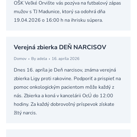
OŠK Veľké Orvište vás pozýva na futbalový zápas
mužov s TJ Madunice, ktorý sa odohrá dňa
19.04.2026 o 16:00 h na ihrisku súpera.
Verejná zbierka DEŇ NARCISOV
Domov
By
adela
16. apríla 2026
Dnes 16. apríla je Deň narcisov, známa verejná
zbierka Ligy proti rakovine. Podporiť a prispieť na
pomoc onkologickým pacientom môže každý z
nás. Zbierka a koná v kancelárii OcÚ do 12:00
hodiny. Za každý dobrovoľný príspevok získate
žltý narcis.