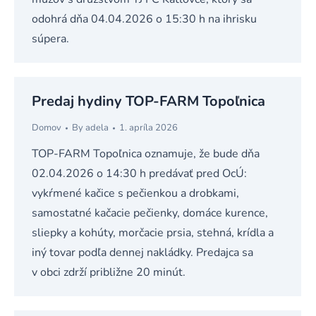
odohrá dňa 04.04.2026 o 15:30 h na ihrisku
súpera.
Predaj hydiny TOP-FARM Topoľnica
Domov
By
adela
1. apríla 2026
TOP-FARM Topoľnica oznamuje, že bude dňa
02.04.2026 o 14:30 h predávať pred OcÚ:
vykŕmené kačice s pečienkou a drobkami,
samostatné kačacie pečienky, domáce kurence,
sliepky a kohúty, morčacie prsia, stehná, krídla a
iný tovar podľa dennej nakládky. Predajca sa
v obci zdrží približne 20 minút.