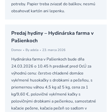
potreby. Papier treba zviazať do balíkov, nesmú
obsahovať kartón ani lepenku.
Predaj hydiny – Hydinárska farma v
Pašienkoch
Domov
By
adela
23. marca 2026
Hydinárska farma v Pašienkoch bude dňa
24.03.2026 o 10.45 h predávať pred OcÚ za
výhodnú cenu: čerstvo chladené domáce
vykŕmené husokačky s drobkami a pečeňou, s
priemernou váhou 4,5 kg až 5 kg, cena za 1
kg/9,60 €, polovičné vykŕmené kačky s
polovičnými drobkami a pečienkou, samostatné
kačacie pečene, kačacia pečeň so sadlom v