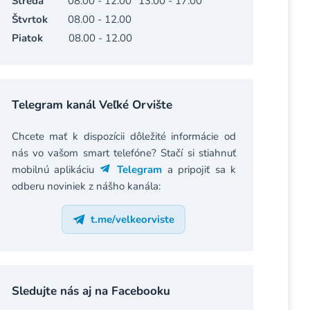
Streda
08.00 - 12.00
13.00 - 17.00
Štvrtok
08.00 - 12.00
Piatok
08.00 - 12.00
Telegram kanál Veľké Orvište
Chcete mať k dispozícii dôležité informácie od
nás vo vašom smart telefóne? Stačí si stiahnuť
mobilnú aplikáciu
Telegram
a pripojiť sa k
odberu noviniek z nášho kanála:
t.me/velkeorviste
Sledujte nás aj na Facebooku