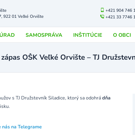
ište
+421 904 746 
7, 922 01 Veľké Orvište
+421 33 7746 
ÚRAD
SAMOSPRÁVA
INŠTITÚCIE
O OBCI
zápas OŠK Veľké Orvište – TJ Družstevn
užov s TJ Družstevník Siladice, ktorý sa odohrá
dňa
isku.
e nás na Telegrame