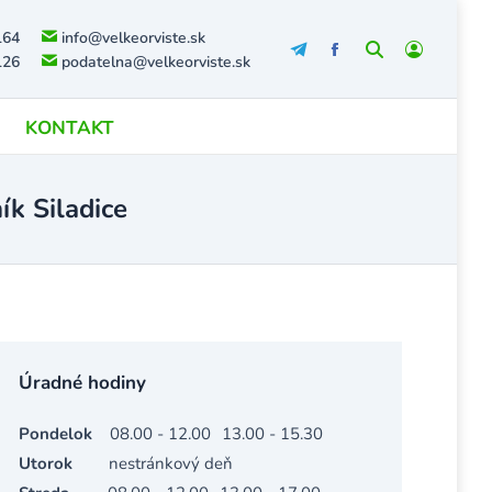
164
info@velkeorviste.sk
Search:
126
podatelna@velkeorviste.sk
KONTAKT
ík Siladice
Úradné hodiny
Pondelok
08.00 - 12.00
13.00 - 15.30
Utorok
nestránkový deň