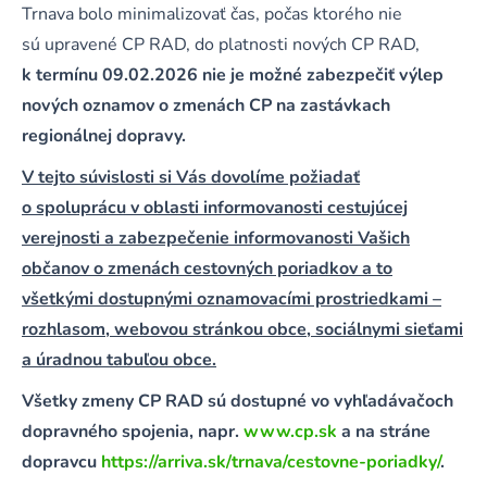
Trnava bolo minimalizovať čas, počas ktorého nie
sú upravené CP RAD, do platnosti nových CP RAD,
k termínu 09.02.2026 nie je možné zabezpečiť výlep
nových oznamov o zmenách CP na zastávkach
regionálnej dopravy.
V tejto súvislosti si Vás dovolíme požiadať
o spoluprácu v oblasti informovanosti cestujúcej
verejnosti a zabezpečenie informovanosti Vašich
občanov o zmenách cestovných poriadkov a to
všetkými dostupnými oznamovacími prostriedkami –
rozhlasom, webovou stránkou obce, sociálnymi sieťami
a úradnou tabuľou obce.
Všetky zmeny CP RAD sú dostupné vo vyhľadávačoch
dopravného spojenia, napr.
www.cp.sk
a na stráne
dopravcu
https://arriva.sk/trnava/cestovne-poriadky/
.