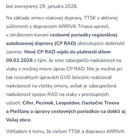
bol zverejnený 29. januára 2026.
Na základe zmien vlakovej dopravy, TTSK v aktívnej
súčinnosti s dopravcom ARRIVA Trnava upravil,
v skrátenom konaní
cestovné poriadky regionálnej
autobusovej dopravy (CP RAD)
obsluhujúce dotknuté
územie.
Nové CP RAD vojdú do platnosti dňom
09.02.2026
s tým, že sme zabezpečili nadväznosť na
vlaky v možnej miere úprav CP RAD. Nie je možné pri
tak rozsiahlych úpravách GVD železníc realizovať
nadväznosť na všetky zmeny, avšak je zabezpečená
nadväznosť spojov RAD na vlaky v prestupných
uzloch:
Cífer, Pezinok, Leopoldov, čiastočne Trnava
a Piešťany a úpravy cestovných poriadkov sa dotkli aj
Vašej obce.
Vzhľadom k tomu, že cieľom TTSK a dopravcu ARRIVA