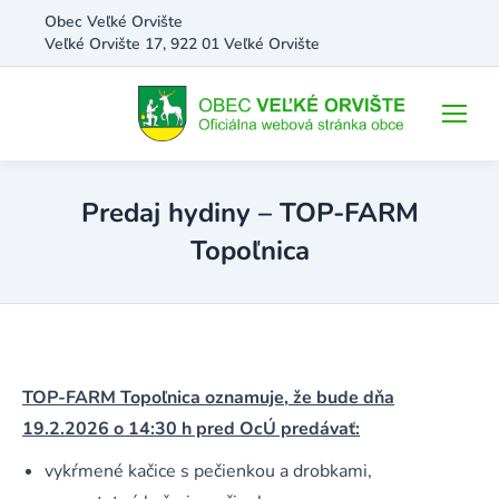
Obec Veľké Orvište
Veľké Orvište 17, 922 01 Veľké Orvište
Predaj hydiny – TOP-FARM
Topoľnica
TOP-FARM Topoľnica oznamuje, že bude dňa
19.2.2026
o
14:30
h pred OcÚ predávať:
vykŕmené kačice s pečienkou a drobkami,