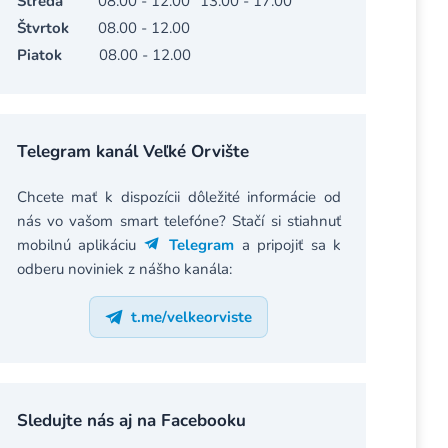
Streda
08.00 - 12.00
13.00 - 17.00
Štvrtok
08.00 - 12.00
Piatok
08.00 - 12.00
Telegram kanál Veľké Orvište
Chcete mať k dispozícii dôležité informácie od
nás vo vašom smart telefóne? Stačí si stiahnuť
mobilnú aplikáciu
Telegram
a pripojiť sa k
odberu noviniek z nášho kanála:
t.me/velkeorviste
Sledujte nás aj na Facebooku