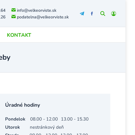
164
info@velkeorviste.sk
Search:
126
podatelna@velkeorviste.sk
KONTAKT
eby
Úradné hodiny
Pondelok
08.00 - 12.00
13.00 - 15.30
Utorok
nestránkový deň