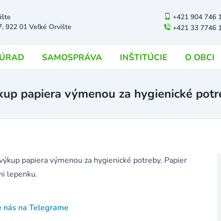
ište
+421 904 746 
7, 922 01 Veľké Orvište
+421 33 7746 
ÚRAD
SAMOSPRÁVA
INŠTITÚCIE
O OBCI
kup papiera výmenou za hygienické potr
výkup papiera výmenou za hygienické potreby. Papier
ni lepenku.
e nás na Telegrame