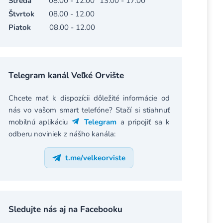
Streda
08.00 - 12.00
13.00 - 17.00
Štvrtok
08.00 - 12.00
Piatok
08.00 - 12.00
Telegram kanál Veľké Orvište
Chcete mať k dispozícii dôležité informácie od
nás vo vašom smart telefóne? Stačí si stiahnuť
mobilnú aplikáciu
Telegram
a pripojiť sa k
odberu noviniek z nášho kanála:
t.me/velkeorviste
Sledujte nás aj na Facebooku