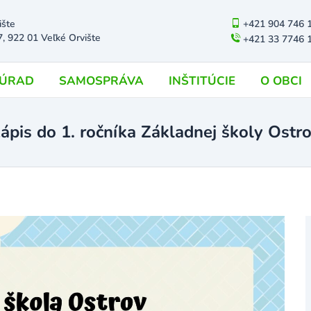
ište
+421 904 746 
7, 922 01 Veľké Orvište
+421 33 7746 
ÚRAD
SAMOSPRÁVA
INŠTITÚCIE
O OBCI
ápis do 1. ročníka Základnej školy Ostr