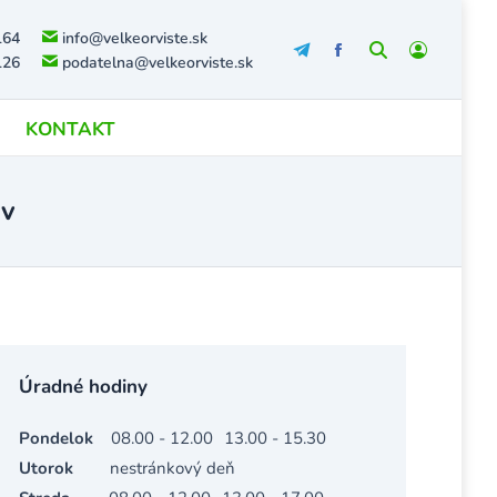
164
info@velkeorviste.sk
Search:
126
podatelna@velkeorviste.sk
KONTAKT
ov
Úradné hodiny
Pondelok
08.00 - 12.00
13.00 - 15.30
Utorok
nestránkový deň